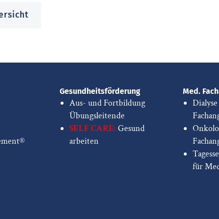
ersicht
Gesundheitsförderung
Med. Fach
Aus- und Fortbildung
Dialyse
Übungsleitende
Fachang
SELF CARE:
Gesund
Onkolo
ement®
arbeiten
Fachang
Tagess
für Me