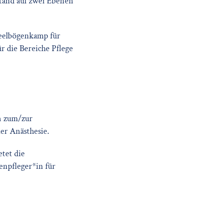
tand auf zwei Ebenen
Deelbögenkamp für
r die Bereiche Pflege
n zum/zur
er Anästhesie.
tet die
enpfleger*in für