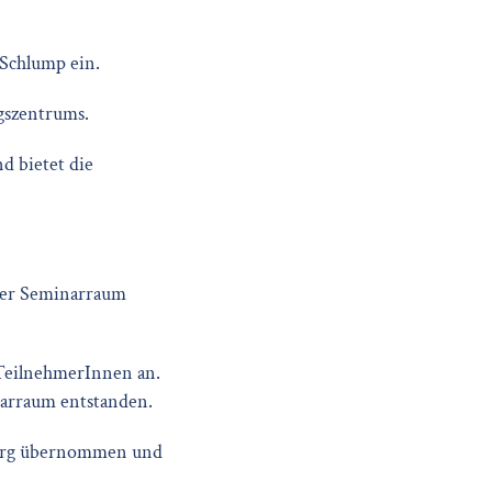
Schlump ein.
gszentrums.
 bietet die
ster Seminarraum
n TeilnehmerInnen an.
narraum entstanden.
urg übernommen und