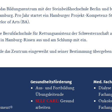
das Bildungszentrum mit der Steinbeißhochschule Berlin und b
amburg. Pro Jahr startet ein Hamburger Projekt-Kompetenz-S
elor of Arts (BA).
e Berufsfachschule für Rettungsassistenz der Schwesternschaft 
n Hamburg-Rissen aus und am Schlump mit ein.
e das Zentrum eingeweiht und seiner Bestimmung übergeben
Gesundheitsförderung
Med. Fach
Aus- und Fortbildung
Dialyse
Übungsleitende
Fachang
SELF CARE:
Gesund
Onkolo
ement®
arbeiten
Fachang