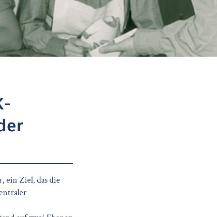
K-
der
, ein Ziel, das die
entraler