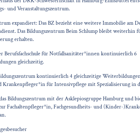
rhaus der DRK-Schwesternschaft in Hamburg-Eimsbüttel ents
gs- und Veranstaltungszentrum.
trum expandiert: Das BZ bezieht eine weitere Immobilie am 
dienst. Das Bildungszentrum Beim Schlump bleibt weiterhin fü
erung erhalten.
r Berufsfachschule für Notfallsanitäter*innen kontinuierlich 6
ldungen gleichzeitig.
ildungszentrum kontinuierlich 4 gleichzeitige Weiterbildunge
 Krankenpfleger*in für Intensivpflege mit Spezialisierung in d
das Bildungszentrum mit der Asklepiosgruppe Hamburg und bie
ur Fachaltenpfleger*in, Fachgesundheits- und (Kinder-)Krank
an.
agesbesucher