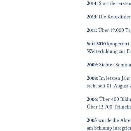
2014
: Start der erste
2013
: Die Koordinie
2011
: Über 19.000 T
Seit 2010
kooperiert
Weiterbildung zur Fa
2009
: Siebter Semin
2008
: Im letzten Ja
steht seit 01. August
2006
: Über 400 Bildu
Über 12.700 Teilnehm
2005
wurde die Abt
am Schlump integrier