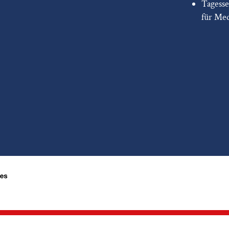
Tagess
für Me