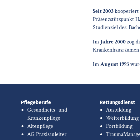
Seit 2003
kooperiert 
Präsenzstützpunkt H
Studienziel des: Bach
Im
Jahre 2000
zog di
Krankenhausräumen i
Im
August 1993
wurd
Pflegeberufe
Rettungsdienst
Gesundheits- und
Ausbildung
Krankenpflege
Weiterbildung
Altenpflege
Fortbildung
AG Praxisanleiter
TraumaManag