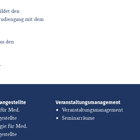
ildet den
tudiengang mit dem
aus den
.
angestellte
Veranstaltungsmanagement
 für Med.
Veranstaltungsmanagement
estellte
Seminarräume
gie für Med.
estellte