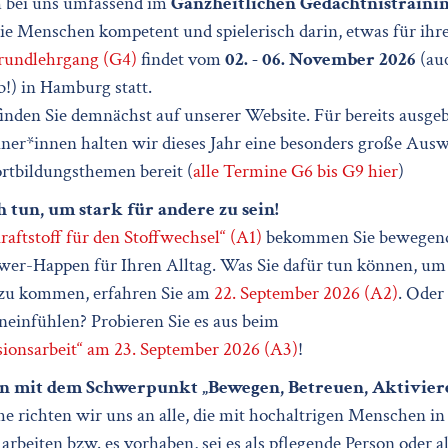
h bei uns umfassend im
Ganzheitlichen Gedächtnistraini
ie Menschen kompetent und spielerisch darin, etwas für ihr
rundlehrgang (G4)
findet vom
02. - 06. November 2026
(auc
!) in Hamburg statt.
inden Sie demnächst auf unserer Website. Für bereits ausgeb
ner*innen halten wir dieses Jahr eine besonders große Aus
rtbildungsthemen bereit (
alle Termine G6 bis G9 hier
)
h tun, um stark für andere zu sein!
raftstoff für den Stoffwechsel“ (A1)
bekommen Sie bewegend
wer-Happen für Ihren Alltag. Was Sie dafür tun können, um 
zu kommen, erfahren Sie am
22. September 2026 (A2)
. Oder
neinfühlen? Probieren Sie es aus beim
ionsarbeit“ am 23. September 2026 (A3)
!
n mit dem Schwerpunkt „Bewegen, Betreuen, Aktivier
he richten wir uns an alle, die mit hochaltrigen Menschen i
arbeiten bzw. es vorhaben, sei es als pflegende Person oder a