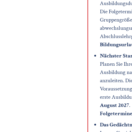
Ausbildungsd
Die Folgeterm
Gruppengröße 
abwechslungsr
Abschlusslehrg
Bildungsurla
Nächster Sta
Planen Sie Ih
Ausbildung na
anzuleiten. Di
Voraussetzung 
erste Ausbild
August 2027
.
Folgetermin
Das Gedächtn