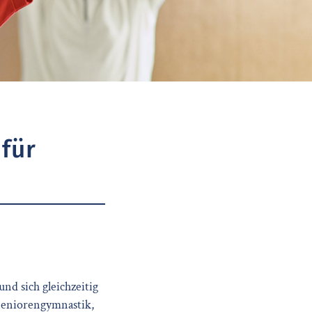
für
d sich gleichzeitig
 Seniorengymnastik,