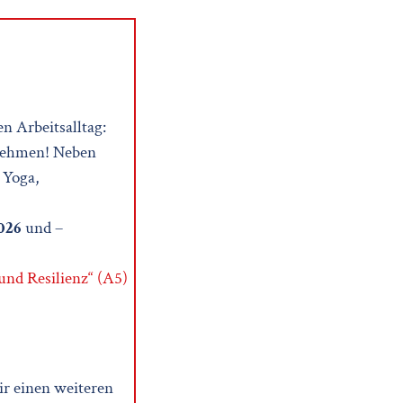
n Arbeitsalltag:
 nehmen! Neben
 Yoga,
026
und –
und Resilienz“ (A5)
ir einen weiteren