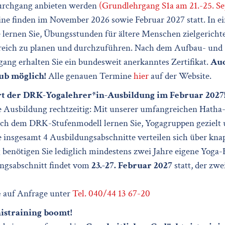
urchgang anbieten werden
(Grundlehrgang S1a am 21.-25. S
ine finden im November 2026 sowie Februar 2027 statt. In 
lernen Sie, Übungsstunden für ältere Menschen zielgericht
eich zu planen und durchzuführen. Nach dem Aufbau- und
ang erhalten Sie ein bundesweit anerkanntes Zertifikat.
Auc
ub möglich!
Alle genauen Termine
hier
auf der Website.
rt der DRK-Yogalehrer*in-Ausbildung im Februar 2027
re Ausbildung rechtzeitig: Mit unserer umfangreichen Hatha
ch dem DRK-Stufenmodell lernen Sie, Yogagruppen gezielt
e insgesamt 4 Ausbildungsabschnitte verteilen sich über kna
benötigen Sie lediglich mindestens zwei Jahre eigene Yoga
ungsabschnitt findet vom
23.-27. Februar 2027
statt, der zw
e
auf Anfrage unter
Tel. 040/44 13 67-20
istraining boomt!