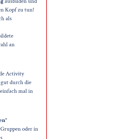
ng
ausbilden und
en Kopf zu tun!
h als
ildete
wahl an
e Activity
gut durch die
 einfach mal in
en“
n Gruppen oder in
ls