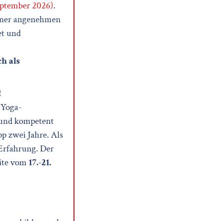
eptember 2026)
.
einer angenehmen
et und
h als
!
-Yoga-
 und kompetent
pp zwei Jahre. Als
-Erfahrung. Der
eite vom
17.-21.