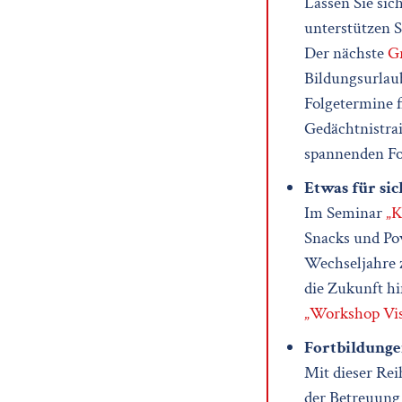
Lassen Sie sic
unterstützen S
Der nächste
G
Bildungsurlaub
Folgetermine f
Gedächtnistrai
spannenden Fo
Etwas für sic
Im Seminar
„K
Snacks und Po
Wechseljahre 
die Zukunft hi
„Workshop Vis
Fortbildunge
Mit dieser Rei
der Betreuung 