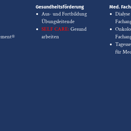
Gesundheitsförderung
Med. Fach
Aus- und Fortbildung
Dialyse
Übungsleitende
Fachang
SELF CARE:
Gesund
Onkolo
ement®
arbeiten
Fachang
Tagess
für Me