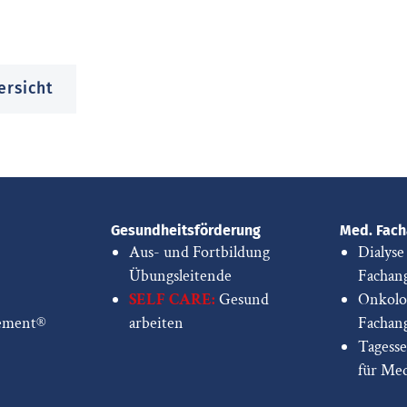
ersicht
Gesundheitsförderung
Med. Fach
Aus- und Fortbildung
Dialyse
Übungsleitende
Fachang
SELF CARE:
Gesund
Onkolo
ement®
arbeiten
Fachang
Tagess
für Me