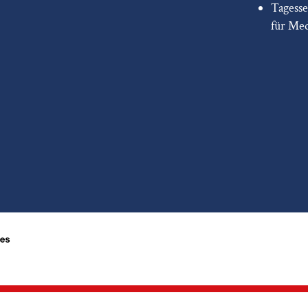
Tagess
für Me