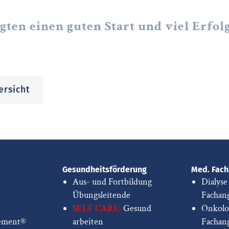
igten einen guten Start und viel Erfolg
ersicht
Gesundheitsförderung
Med. Fach
Aus- und Fortbildung
Dialyse
Übungsleitende
Fachang
SELF CARE:
Gesund
Onkolo
ement®
arbeiten
Fachang