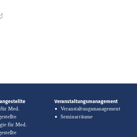
!
angestellte
Veranstaltungsmanagement
 für Med.
Veranstaltungsmanagement
estellte
Seminarräume
gie für Med.
estellte