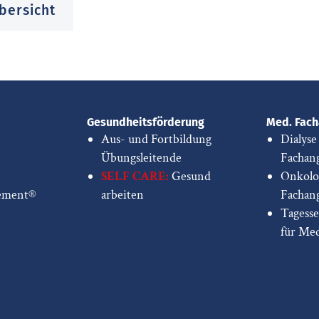
bersicht
Gesundheitsförderung
Med. Fach
Aus- und Fortbildung
Dialyse
Übungsleitende
Fachang
SELF CARE:
Gesund
Onkolo
ement®
arbeiten
Fachang
Tagess
für Me